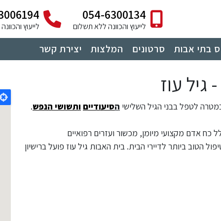
3006194
054-6300134
לייעוץ והכוונה ללא תשלום
לייעוץ והכוונ
 בתי אבות
סרטונים
המלצות
יצירת קשר
גיל עוז
במטרה לטפל בבני הגיל השלישי
ה
סיעודיים
ותשושי הנפש
.
לל כח אדם מקצועי מיומן, מכשור ועזרים רפואיים
 הטוב ביותר לדיירי הבית. בית האבות גיל עוז פועל ברישיון