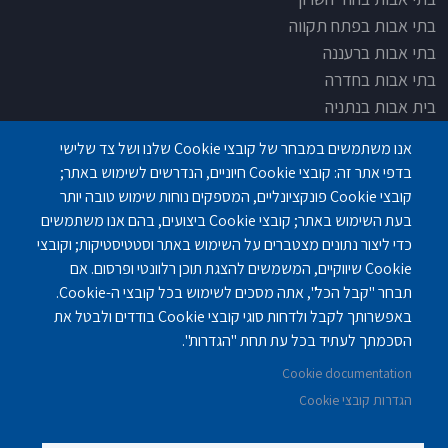
בתי אבות בפתח תקווה
בתי אבות ברעננה
בתי אבות בחדרה
בית אבות בנתניה
בית אבות בחדרה
אנו משתמשים במבחר של קובצי Cookie שלנו ושל צד שלישי
בית אבות בפתח תקוה
בדפי אתר זה: קובצי Cookie חיוניים, הנדרשים לשימוש באתר;
בית בלב כפר סבא
קובצי Cookie פונקציונליים, המספקים נוחות שימוש טובה יותר
בית אבות בחיפה
בעת השימוש באתר; קובצי Cookie ביצועים, בהם אנו משתמשים
כדי ליצור נתונים מצטברים על השימוש באתר וסטטיסטיקות; וקובצי
Cookie שיווקיים, המשמשים להצגת תוכן רלוונטי ופרסום. אם
תבחר "קבל הכל", אתה מסכים לשימוש בכל קובצי ה-Cookie.
באפשרותך לקבל ולדחות סוגי קובצי Cookie בודדים ולבטל את
פנחס לבון 18 ,לב יסמין, קומה-2, נתניה
077-3006194
הסכמתך לעתיד בכל עת תחת "הגדרות".
Cookie documentation
gilashlishi@gmail.com
077-5420695
הגדרות קובצי Cookie