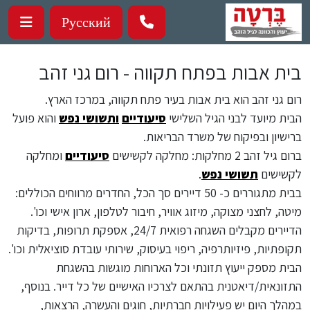
ילוג לתוכן העיקרי
Русский
בית אבות בפתח תקווה - רום גני זהב
רום גני זהב הוא בית אבות בעיר פתח תקווה, במרכז הארץ.
הבית מיועד לבני הגיל השלישי
סיעודיים
ותשושי נפש
והוא פועל
ברישיון ובפיקוח של משרד הבריאות.
ברום גיל זהב 2 מחלקות: מחלקה לקשישים
סיעודיים
ומחלקה
לקשישים
תשושי נפש
.
בבית מתגוררים כ- 50 דיירים סך הכל, החדרים מרווחים הכוללים:
מיטה, לחצני מצוקה, מיזוג אוויר, חיבור לטלפון, ארון אישי וכו'.
הדיירים מקבלים השגחה רפואית 24/7, אספקת תרופות, בדיקות
תקופתיות, פיזיותרפיה, ריפוי בעיסוק, שירותי עובדת סוציאלית וכו'.
הבית מספק ייעוץ תזונתי וכל הארוחות מוגשות בהשגחת
התזונאית/דיאטנית בהתאם לצרכיו האישיים של כל דייר. בנוסף,
במהלך היום יש פעילויות חברתיות, חוגים והעשרה, הרצאות,