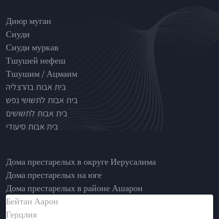
Nursinghouse type
Диюр муган
Сиуди
Сиуди муркав
Тшушей нефеш
Тшушим / Ацмаим
בית אבות בהרצליה
בית אבות לתשושי נפש
בית אבות לתשושים
בית אבות סיעודי
בתי אבות לפי אזורים
Дома престарелых в округе Иерусалима
Дома престарелых на юге
Дома престарелых в районе Ашарон
Бейтан Аарон
Герцлия