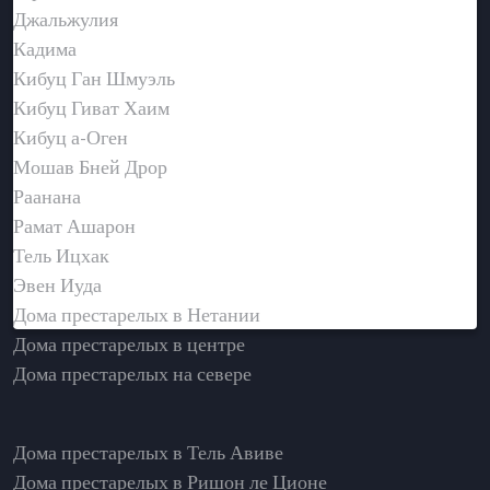
Джальжулия
Кадима
Кибуц Ган Шмуэль
Кибуц Гиват Хаим
Кибуц а-Оген
Мошав Бней Дрор
Раанана
Рамат Ашарон
Тель Ицхак
Эвен Иуда
Дома престарелых в Нетании
Дома престарелых в центре
Дома престарелых на севере
Дома престарелых в Тель Авиве
Дома престарелых в Ришон ле Ционе