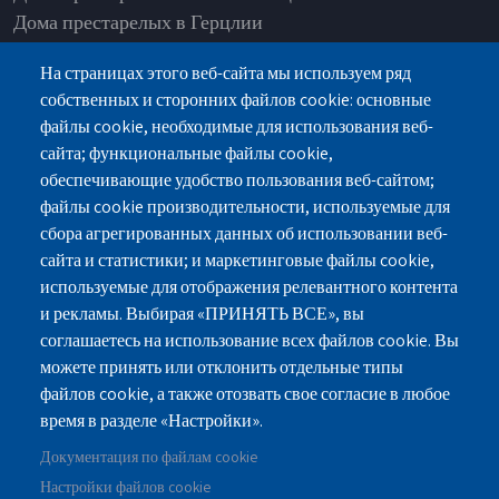
Дома престарелых в Герцлии
Дома престарелых в Нетании
На страницах этого веб-сайта мы используем ряд
Дома престарелых в Рамат Ашарон
собственных и сторонних файлов cookie: основные
Дома престарелых в Од а-Шарон
файлы cookie, необходимые для использования веб-
Дома престарелых в Петах-Тикве
сайта; функциональные файлы cookie,
Дома престарелых в Раанане
обеспечивающие удобство пользования веб-сайтом;
Дома престарелых в Хадере
файлы cookie производительности, используемые для
сбора агрегированных данных об использовании веб-
сайта и статистики; и маркетинговые файлы cookie,
используемые для отображения релевантного контента
и рекламы. Выбирая «ПРИНЯТЬ ВСЕ», вы
г.Нетания, ул.Пинхас Лавон 18, здание-Лев
соглашаетесь на использование всех файлов cookie. Вы
Ясмин, Этаж 2
можете принять или отклонить отдельные типы
файлов cookie, а также отозвать свое согласие в любое
077-3006194
077-5420695
время в разделе «Настройки».
Документация по файлам cookie
gilashlishi@gmail.com
Настройки файлов cookie