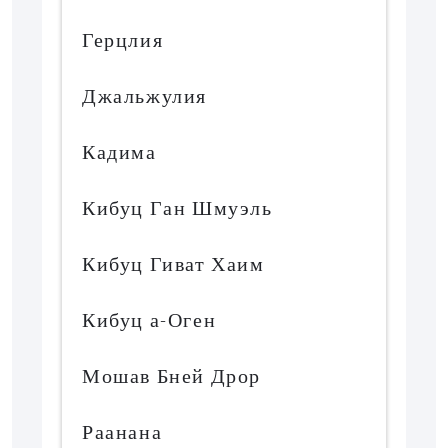
Герцлия
Джальжулия
Кадима
Кибуц Ган Шмуэль
Кибуц Гиват Хаим
Кибуц а-Оген
Мошав Бней Дрор
Раанана