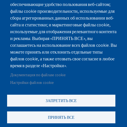
Дома престарелых в Раанане
обеспечивающие удобство пользования веб-сайтом;
Дома престарелых в Хадере
файлы cookie производительности, используемые для
сбора агрегированных данных об использовании веб-
сайта и статистики; и маркетинговые файлы cookie,
используемые для отображения релевантного контента
и рекламы. Выбирая «ПРИНЯТЬ ВСЕ», вы
г.Нетания, ул.Пинхас Лавон 18, здание-Лев
соглашаетесь на использование всех файлов cookie. Вы
Ясмин, Этаж 2
можете принять или отклонить отдельные типы
файлов cookie, а также отозвать свое согласие в любое
077-3006194
077-5420695
время в разделе «Настройки».
Документация по файлам cookie
gilashlishi@gmail.com
Настройки файлов cookie
ЗАПРЕТИТЬ ВСЕ
©
נוקה ווב סטודיו
2010 - 2025.
כול הזכויות שמורות לסטודיו נוקה
עיצוב ופיתוח אתרי אינטרנט
ПРИНЯТЬ ВСЕ