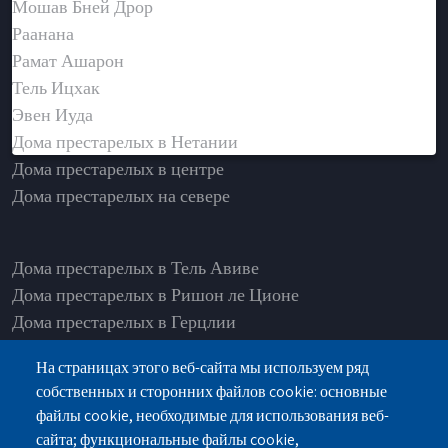
Мошав Бней Дрор
Раанана
Рамат Ашарон
Тель Ицхак
Эвен Иуда
Дома престарелых в Нетании
Дома престарелых в центре
Дома престарелых на севере
Дома престарелых в Тель Авиве
Дома престарелых в Ришон ле Ционе
Дома престарелых в Герцлии
Дома престарелых в Нетании
На страницах этого веб-сайта мы используем ряд
Дома престарелых в Рамат Ашарон
собственных и сторонних файлов cookie: основные
Дома престарелых в Од а-Шарон
файлы cookie, необходимые для использования веб-
Дома престарелых в Петах-Тикве
сайта; функциональные файлы cookie,