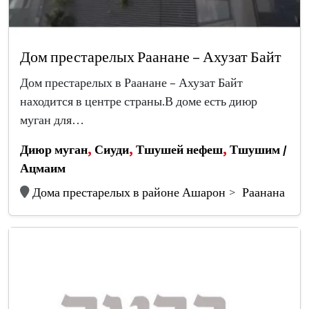
Дом престарелых Раанане – Ахузат Байт
Дом престарелых в Раанане – Ахузат Байт
находится в центре страны.В доме есть диюр
муган для…
Диюр муган
,
Сиуди
,
Тшушей нефеш
,
Тшушим /
Ацмаим
Дома престарелых в районе Ашарон
Раанана