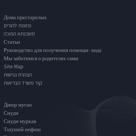
Footer
Дома престарелых
מזונות להורים
משכנתא הפוכה
Статьи
Руководство для получения помощи- кода
Мы заботимся о родителях сами
Site Map
הצהרת נגישות
קוד משרד הבריאות
Nursinghouse type
Диюр муган
Сиуди
Сиуди муркав
Тшушей нефеш