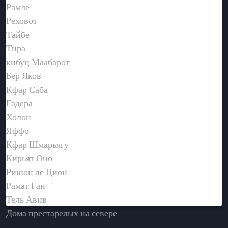
Рамле
Реховот
Тайбе
Тира
кибуц Маабарот
Бер Яков
Кфар Саба
Гадера
Холон
Яффо
Кфар Шмарьягу
Кирьят Оно
Ришон ле Цион
Рамат Ган
Тель Авив
Дома престарелых на севере