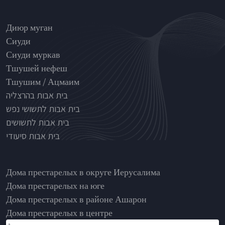
Nursinghouse type
Диюр муган
Сиуди
Сиуди муркав
Тшушей нефеш
Тшушим / Ацмаим
בית אבות בהרצליה
בית אבות לתשושי נפש
בית אבות לתשושים
בית אבות סיעודי
בתי אבות לפי אזורים
Дома престарелых в округе Иерусалима
Дома престарелых на юге
Дома престарелых в районе Ашарон
Дома престарелых в центре