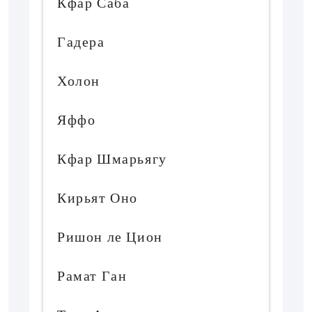
Кфар Саба
Гадера
Холон
Яффо
Кфар Шмарьягу
Кирьят Оно
Ришон ле Цион
Рамат Ган