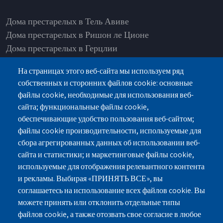
Дома престарелых в Тель Авиве
Дома престарелых в Ришон ле Ционе
Дома престарелых в Герцлии
Дома престарелых в Нетании
На страницах этого веб-сайта мы используем ряд
Дома престарелых в Рамат Ашарон
собственных и сторонних файлов cookie: основные
Дома престарелых в Од а-Шарон
файлы cookie, необходимые для использования веб-
Дома престарелых в Петах-Тикве
сайта; функциональные файлы cookie,
Дома престарелых в Раанане
обеспечивающие удобство пользования веб-сайтом;
Дома престарелых в Хадере
файлы cookie производительности, используемые для
сбора агрегированных данных об использовании веб-
сайта и статистики; и маркетинговые файлы cookie,
используемые для отображения релевантного контента
и рекламы. Выбирая «ПРИНЯТЬ ВСЕ», вы
г.Нетания, ул.Пинхас Лавон 18, здание-Лев
соглашаетесь на использование всех файлов cookie. Вы
Ясмин, Этаж 2
можете принять или отклонить отдельные типы
файлов cookie, а также отозвать свое согласие в любое