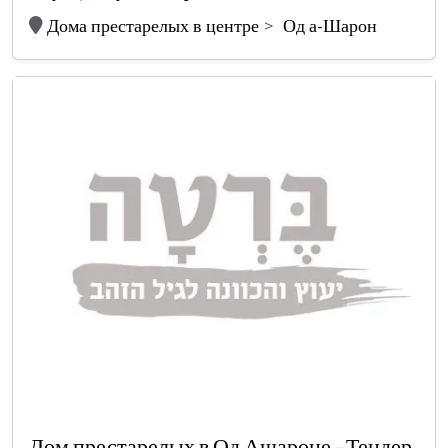
Дома престарелых в центре
Од а-Шарон
Дом престарелых в Од Ашароне –Тендер