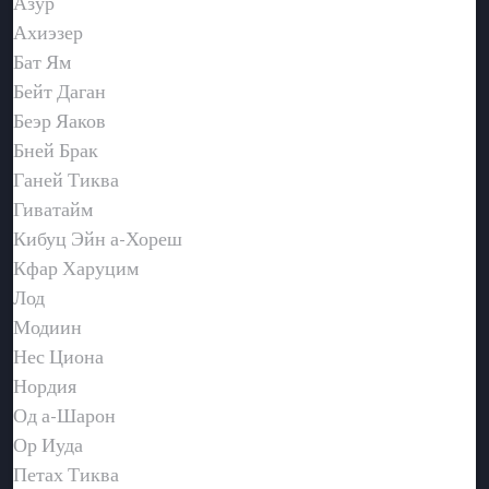
Азур
Ахиэзер
Бат Ям
Бейт Даган
Беэр Яаков
Бней Брак
Ганей Тиква
Гиватайм
Кибуц Эйн а-Хореш
Кфар Харуцим
Лод
Модиин
Нес Циона
Нордия
Од а-Шарон
Ор Иуда
Петах Тиква