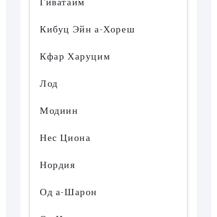
Гиватайм
Кибуц Эйн а-Хореш
Кфар Харуцим
Лод
Модиин
Нес Циона
Нордия
Од а-Шарон