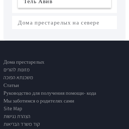
Тель Авив
Дома престарелых на севере
Footer
Дома престарелых
מזונות להורים
משכנתא הפוכה
Статьи
Руководство для получения помощи- кода
Мы заботимся о родителях сами
Site Map
הצהרת נגישות
קוד משרד הבריאות