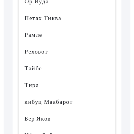
Ор Иуда
Петах Тиква
Рамле
Реховот
Тайбе
Тира
кибуц Маабарот
Бер Яков