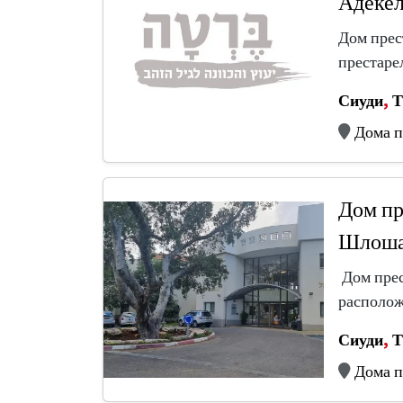
Адеке
Дом прес
престаре
Сиуди
,
Т
Дома п
Дом пр
Шлош
Дом прес
располож
Сиуди
,
Т
Дома п