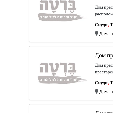
Дом прес
располож
Сиуди
,
Т
Дома п
Дом пр
Дом прес
престаре
Сиуди
,
Т
Дома п