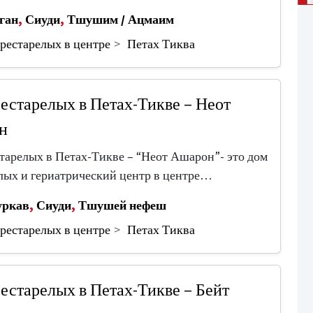
ган
,
Сиуди
,
Тшушим / Ацмаим
рестарелых в центре
Петах Тиква
естарелых в Петах-Тикве – Неот
н
тарелых в Петах-Тикве – “Неот Ашарон”- это дом
лых и гериатрический центр в центре…
уркав
,
Сиуди
,
Тшушей нефеш
рестарелых в центре
Петах Тиква
естарелых в Петах-Тикве – Бейт