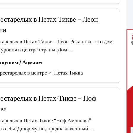
естарелых в Петах Тикве – Леон
ти
тарелых в Петах Тикве – Леон Реканати - это дом
 уровня в центре страны. Дом…
шушим / Ацмаим
рестарелых в центре
Петах Тиква
естарелых в Петах-Тикве – Ноф
ва
тарелых в Петах-Тикве “Ноф Амошава”
 в себя: Диюр муган, предназначенный…