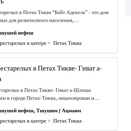
ль
тарелых в Петах Тикве “Бейт Адекель” - это дом
лых для религиозного населения,…
шушей нефеш
рестарелых в центре
Петах Тиква
естарелых в Петах Тикве- Гиват а-
а
тарелых в Петах Тикве- Гиват а-Шлоша
ен в городе Петах-Тиква, лицензирован и…
шушей нефеш
,
Тшушим / Ацмаим
рестарелых в центре
Петах Тиква