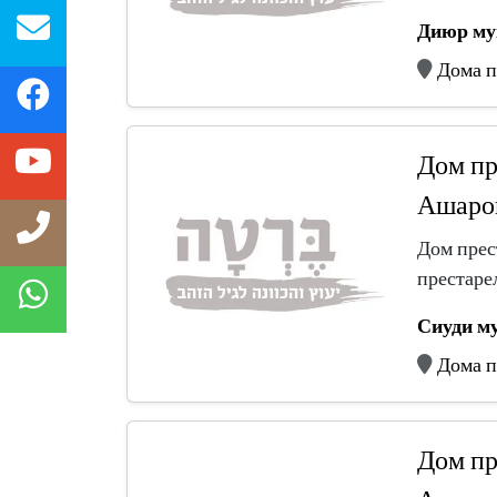
Диюр му
Дома п
Дом пр
Ашаро
Дом прес
престаре
Сиуди м
Дома п
Дом пр