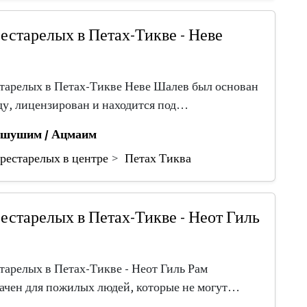
естарелых в Петах-Тикве - Неве
тарелых в Петах-Тикве Неве Шалев был основан
оду, лицензирован и находится под…
шушим / Ацмаим
рестарелых в центре
Петах Тиква
естарелых в Петах-Тикве - Неот Гиль
тарелых в Петах-Тикве - Неот Гиль Рам
ачен для пожилых людей, которые не могут…