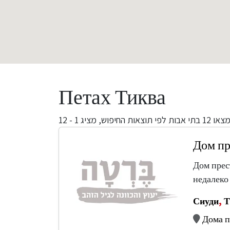
Петах Тиква
מציג 1 - 12
בתי אבות לפי תוצאות החיפוש,
12
מצאו
Дом пр
Дом прес
недалеко
Сиуди
,
Т
Дома п