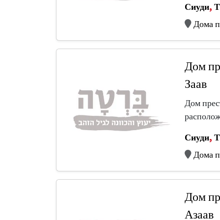
Сиуди
,
Т
Дома п
Дом пр
Заав
Дом прес
располож
Сиуди
,
Т
Дома п
Дом пр
Азаав