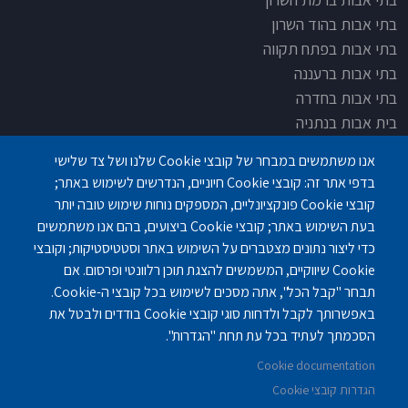
בתי אבות בהוד השרון
בתי אבות בפתח תקווה
בתי אבות ברעננה
בתי אבות בחדרה
בית אבות בנתניה
בית אבות בחדרה
אנו משתמשים במבחר של קובצי Cookie שלנו ושל צד שלישי
בית אבות בפתח תקוה
בדפי אתר זה: קובצי Cookie חיוניים, הנדרשים לשימוש באתר;
בית בלב כפר סבא
קובצי Cookie פונקציונליים, המספקים נוחות שימוש טובה יותר
בית אבות בחיפה
בעת השימוש באתר; קובצי Cookie ביצועים, בהם אנו משתמשים
כדי ליצור נתונים מצטברים על השימוש באתר וסטטיסטיקות; וקובצי
Cookie שיווקיים, המשמשים להצגת תוכן רלוונטי ופרסום. אם
תבחר "קבל הכל", אתה מסכים לשימוש בכל קובצי ה-Cookie.
באפשרותך לקבל ולדחות סוגי קובצי Cookie בודדים ולבטל את
פנחס לבון 18 ,לב יסמין, קומה-2, נתניה
077-3006194
הסכמתך לעתיד בכל עת תחת "הגדרות".
Cookie documentation
gilashlishi@gmail.com
077-5420695
הגדרות קובצי Cookie