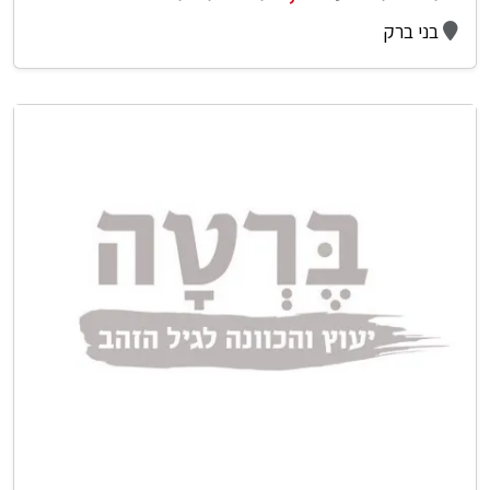
בני ברק