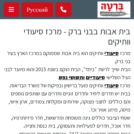
ילוג לתוכן העיקרי
Русский
בית אבות בבני ברק - מרכז סיעודי
וותיקים
מרכז
סיעודי
וותיקים הוא בית אבות שממוקם במרכז הארץ בעיר
בני ברק.
הבית שייך לרשת "ביחד", הבית הוקם בשנת 2015 והוא מיועד לבני
הגיל השלישי
סיעודיים
ותשושי נפש
.
מרכז
סיעודי
וותיקים פועל ברישיון ובפיקוח של משרד הבריאות.
בבית יש חדרים ליחיד וחדרים זוגיים וחדרים עם שותפים נוספים
והם כוללים: לחצני מצוקה, שירותים ומקלחת צמודים, ארון אישי,
מיטה, מיזוג אוויר וכו'.
שטחי הציבור כוללים גינה מטופחת ומדשאות, חדר פיזיותרפיה,
חדר אוכל, חדרים לפעילויות ותעסוקה, בית כנסת וחנייה.
הבית מספק שירותי רפואה 24/7, ארוחות מוגשות בהשגחת