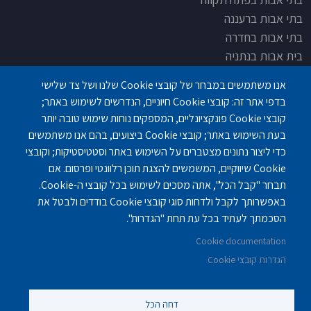
בתי אבות ברעננה
בתי אבות בחדרה
בית אבות בנתניה
בית אבות בחדרה
אנו משתמשים במבחר של קובצי Cookie שלנו ושל צד שלישי
בית אבות בפתח תקוה
בדפי אתר זה: קובצי Cookie חיוניים, הנדרשים לשימוש באתר;
בית בלב כפר סבא
קובצי Cookie פונקציונליים, המספקים נוחות שימוש טובה יותר
בית אבות בחיפה
בעת השימוש באתר; קובצי Cookie ביצועים, בהם אנו משתמשים
כדי ליצור נתונים מצטברים על השימוש באתר וסטטיסטיקות; וקובצי
Cookie שיווקיים, המשמשים להצגת תוכן רלוונטי ופרסום. אם
תבחר "קבל הכל", אתה מסכים לשימוש בכל קובצי ה-Cookie.
באפשרותך לקבל ולדחות סוגי קובצי Cookie בודדים ולבטל את
פנחס לבון 18 ,לב יסמין, קומה-2, נתניה
077-3006194
הסכמתך לעתיד בכל עת תחת "הגדרות".
Cookie documentation
gilashlishi@gmail.com
077-5420695
הגדרות קובצי Cookie
דחה הכל
©
נוקה ווב סטודיו
2010 - 2025.