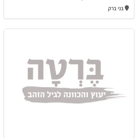
בני ברק