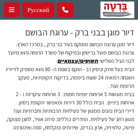
ילוג לתוכן העיקרי
Русский
דיור מוגן בבני ברק - ערוגת הבושם
דיור מוגן ערוגת הבושם ממוקם בעיר בני ברק , במרכז הארץ.
ערוגת הבושם פועל ברישיון ובפיקוח של משרד הרווחה והוא מיועד
לבני הגיל השלישי
תשושים/עצמאיים
.
הבית בעל וותק וניסיון רב - הוקם בשנות ה- 80 והוא מספיק לדייריו
השגחה רפואית 24 שעות ביממה, בדיקות תקופתיות, מעקב
תרופות ועוד.
בבית מוגשות 5 ארוחות יומיות חמות: 3 ארוחות עיקריות ו - 2
ארוחות ביניים. הבית כולל 30 דירות ומאפשר תקופת ניסיון.
דיירי הבית נהנים ממגוון של פעילויות תרבותיות וחברתיות ועוד
מגוון רחב של פעילויות. החדרים כוללים: מיזוג אוויר, לחצן מצוקה,
מיטה, טלוויזיה, ארון בגדים, שירותים ומקלחת, ספה ואינטרנט.