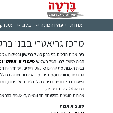
ילוג לתוכן העיקרי
תפריט ראשי
אודות
ייעוץ והכוונה
בלוג
אינדקס
מרכז גריאטרי בבני ברק
בית אבות הדסים בני ברק פועל ברישיון ובפיקוח של 
הבית מיועד לבני הגיל השלישי
סיעודיים
ותשושי נפ
בבית האבות מתגוררים כ- 365 דיירים, יש חדר יחיד או חדר עם דייירים נוספים.
החדרים מרווחים וממוזגים, מרוהטים ונוחים והם כולל
השטחים הציבוריים בבית כוללים גינות מטופחות, חצרות
רפואה 24 שעות ביממה,
ארוחות מוגשות בהשגחת התזונאית/דיאטנית בהתאם לצ
סוג בית אבות
בתי אבות - סיעודיים