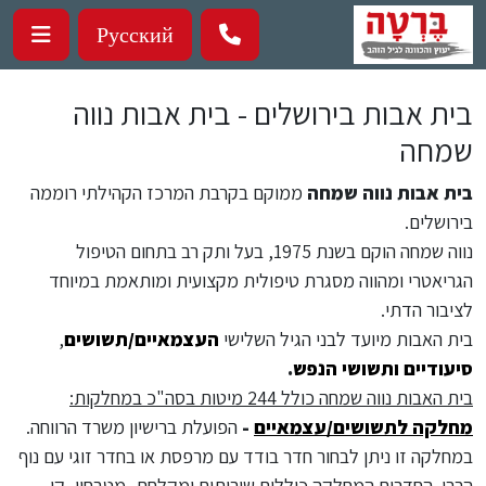
ילוג לתוכן העיקרי
Русский
בית אבות בירושלים - בית אבות נווה
שמחה
בית אבות נווה שמחה
ממוקם בקרבת המרכז הקהילתי רוממה
בירושלים.
נווה שמחה הוקם בשנת 1975, בעל ותק רב בתחום הטיפול
הגריאטרי ומהווה מסגרת טיפולית מקצועית ומותאמת במיוחד
לציבור הדתי.
בית האבות מיועד לבני הגיל השלישי
העצמאיים/תשושים
,
סיעודיים
ותשושי הנפש
.
בית האבות נווה שמחה כולל 244 מיטות בסה"כ במחלקות:
מחלקה לתשושים/עצמאיים
-
הפועלת ברישיון משרד הרווחה.
במחלקה זו ניתן לבחור חדר בודד עם מרפסת או בחדר זוגי עם נוף
הררי. החדרים המחלקה כוללים שירותים ומקלחת, מטבחון, קו