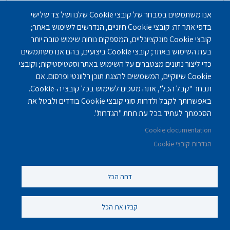
אנו משתמשים במבחר של קובצי Cookie שלנו ושל צד שלישי
בדפי אתר זה: קובצי Cookie חיוניים, הנדרשים לשימוש באתר;
קובצי Cookie פונקציונליים, המספקים נוחות שימוש טובה יותר
בעת השימוש באתר; קובצי Cookie ביצועים, בהם אנו משתמשים
כדי ליצור נתונים מצטברים על השימוש באתר וסטטיסטיקות; וקובצי
Cookie שיווקיים, המשמשים להצגת תוכן רלוונטי ופרסום. אם
תבחר "קבל הכל", אתה מסכים לשימוש בכל קובצי ה-Cookie.
באפשרותך לקבל ולדחות סוגי קובצי Cookie בודדים ולבטל את
הסכמתך לעתיד בכל עת תחת "הגדרות".
Cookie documentation
הגדרות קובצי Cookie
בית אבות סיעודי בירושלים - בית הורים ע"ש
זיגפריד מוזס
דחה הכל
בתי אבות - סיעודיים
,
בתי אבות - תשושים / עצמאיים
קבלו את הכל
ירושלים