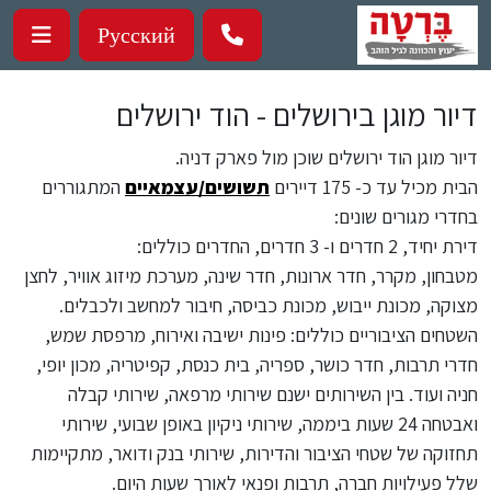
ילוג לתוכן העיקרי
Русский
דיור מוגן בירושלים - הוד ירושלים
דיור מוגן הוד ירושלים שוכן מול פארק דניה.
הבית מכיל עד כ- 175 דיירים
תשושים/עצמאיים
המתגוררים
בחדרי מגורים שונים:
דירת יחיד, 2 חדרים ו- 3 חדרים, החדרים כוללים:
מטבחון, מקרר, חדר ארונות, חדר שינה, מערכת מיזוג אוויר, לחצן
מצוקה, מכונת ייבוש, מכונת כביסה, חיבור למחשב ולכבלים.
השטחים הציבוריים כוללים: פינות ישיבה ואירוח, מרפסת שמש,
חדרי תרבות, חדר כושר, ספריה, בית כנסת, קפיטריה, מכון יופי,
חניה ועוד. בין השירותים ישנם שירותי מרפאה, שירותי קבלה
ואבטחה 24 שעות ביממה, שירותי ניקיון באופן שבועי, שירותי
תחזוקה של שטחי הציבור והדירות, שירותי בנק ודואר, מתקיימות
שלל פעילויות חברה, תרבות ופנאי לאורך שעות היום.