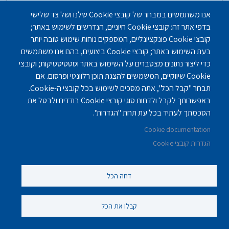
אנו משתמשים במבחר של קובצי Cookie שלנו ושל צד שלישי
בדפי אתר זה: קובצי Cookie חיוניים, הנדרשים לשימוש באתר;
דיור מוגן בירושלים - אחוזת בית הכרם
קובצי Cookie פונקציונליים, המספקים נוחות שימוש טובה יותר
בעת השימוש באתר; קובצי Cookie ביצועים, בהם אנו משתמשים
בתי אבות - דיור מוגן
,
בתי אבות - סיעודיים
כדי ליצור נתונים מצטברים על השימוש באתר וסטטיסטיקות; וקובצי
Cookie שיווקיים, המשמשים להצגת תוכן רלוונטי ופרסום. אם
ירושלים
תבחר "קבל הכל", אתה מסכים לשימוש בכל קובצי ה-Cookie.
באפשרותך לקבל ולדחות סוגי קובצי Cookie בודדים ולבטל את
הסכמתך לעתיד בכל עת תחת "הגדרות".
Cookie documentation
הגדרות קובצי Cookie
Footer
בתי אבות
מזונות להורים
דחה הכל
משכנתא הפוכה
מאמרים
קבלו את הכל
מדריך למועמד לבית אבות