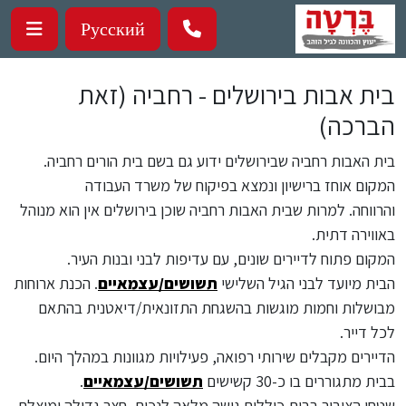
ילוג לתוכן העיקרי
Русский
בית אבות בירושלים - רחביה (זאת
הברכה)
בית האבות רחביה שבירושלים ידוע גם בשם בית הורים רחביה.
המקום אוחז ברישיון ונמצא בפיקוח של משרד העבודה
והרווחה. למרות שבית האבות רחביה שוכן בירושלים אין הוא מנוהל
באווירה דתית.
המקום פתוח לדיירים שונים, עם עדיפות לבני ובנות העיר.
הבית מיועד לבני הגיל השלישי
תשושים/עצמאיים
. הכנת ארוחות
מבושלות וחמות מוגשות בהשגחת התזונאית/דיאטנית בהתאם
לכל דייר.
הדיירים מקבלים שירותי רפואה, פעילויות מגוונות במהלך היום.
בבית מתגוררים בו כ-30 קשישים
תשושים/עצמאיים
.
שטחי הציבור בבית כוללים גישה מלאה לנכים, חצר גדולה ומוצלת