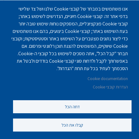
אנו משתמשים במבחר של קובצי Cookie שלנו ושל צד שלישי
בדפי אתר זה: קובצי Cookie חיוניים, הנדרשים לשימוש באתר;
דיור מוגן בירושלים (מוצא עילית) - נופי מוצא
קובצי Cookie פונקציונליים, המספקים נוחות שימוש טובה יותר
בעת השימוש באתר; קובצי Cookie ביצועים, בהם אנו משתמשים
בתי אבות - דיור מוגן
,
בתי אבות - סיעודיים
,
בתי אבות
כדי ליצור נתונים מצטברים על השימוש באתר וסטטיסטיקות; וקובצי
- תשושים / עצמאיים
Cookie שיווקיים, המשמשים להצגת תוכן רלוונטי ופרסום. אם
תבחר "קבל הכל", אתה מסכים לשימוש בכל קובצי ה-Cookie.
ירושלים
באפשרותך לקבל ולדחות סוגי קובצי Cookie בודדים ולבטל את
הסכמתך לעתיד בכל עת תחת "הגדרות".
Cookie documentation
הגדרות קובצי Cookie
דחה הכל
קבלו את הכל