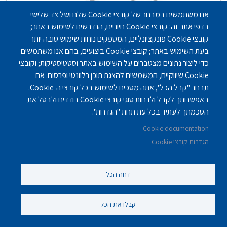
אנו משתמשים במבחר של קובצי Cookie שלנו ושל צד שלישי
בדפי אתר זה: קובצי Cookie חיוניים, הנדרשים לשימוש באתר;
קובצי Cookie פונקציונליים, המספקים נוחות שימוש טובה יותר
בעת השימוש באתר; קובצי Cookie ביצועים, בהם אנו משתמשים
כדי ליצור נתונים מצטברים על השימוש באתר וסטטיסטיקות; וקובצי
Cookie שיווקיים, המשמשים להצגת תוכן רלוונטי ופרסום. אם
תבחר "קבל הכל", אתה מסכים לשימוש בכל קובצי ה-Cookie.
דיור מוגן בירושלים - אחוזת בית הכרם
באפשרותך לקבל ולדחות סוגי קובצי Cookie בודדים ולבטל את
הסכמתך לעתיד בכל עת תחת "הגדרות".
בתי אבות - דיור מוגן
,
בתי אבות - סיעודיים
Cookie documentation
ירושלים
הגדרות קובצי Cookie
דחה הכל
קבלו את הכל
Footer
בתי אבות