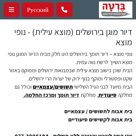
ילוג לתוכן העיקרי
Русский
דיור מוגן בירושלים (מוצא עילית) - נופי
מוצא
נופי מוצא – דיור תומך בירושלים הינו חלק מבית הדיור המוגן נופי
מוצא השייך לרשת נווה עמית.
הבית שוכן בישוב מוצא עילית שבמבואות ירושלים וממוקם באזור
שקט ופסטורלי ומוקף בנוף ירוק של יערות הרי ירושלים.
הבית מיועד לבני הגיל השלישי
תשושים/עצמאיים
וכולל גם
מחלקה
סיעודית
, מחלקת
דיור תומך
ומרכז החלמה.
בית אבות לתשושים / עצמאיים
בית אבות לקשישים סיעודיים
צרו קשר לייעוץ והכוונה ללא תשלום - 077-3006194